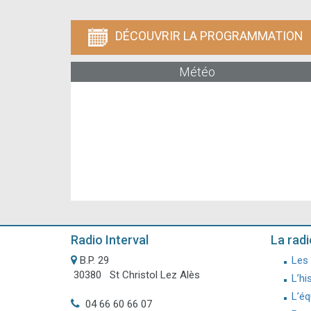
DÉCOUVRIR LA PROGRAMMATION
Météo
Radio Interval
La radi
B.P. 29
Les
30380 St Christol Lez Alès
L’hi
L’éq
04 66 60 66 07