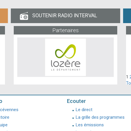
SOUTENIR RADIO INTERVAL
Partenaires
1
To
o
Ecouter
 cévennes
Le direct
stoire
La grille des programmes
uipe
Les émissions